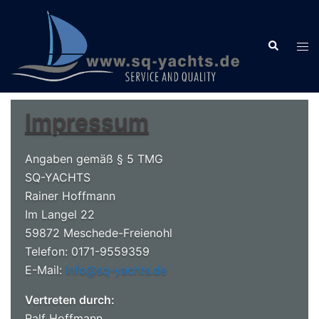
Zum
Inhalt
Suche
springen
Men
ums
Impressum
Angaben gemäß § 5 TMG
SQ-YACHTS
Rainer Hoffmann
Im Langel 22
59872 Meschede-Freienohl
Telefon: 0171-9559359
E-Mail:
info@sq-yachts.de
Vertreten durch:
Ralf Hoffmann