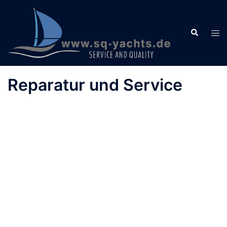
Zum
Inhalt
Suche
springen
Men
ums
Reparatur und Service